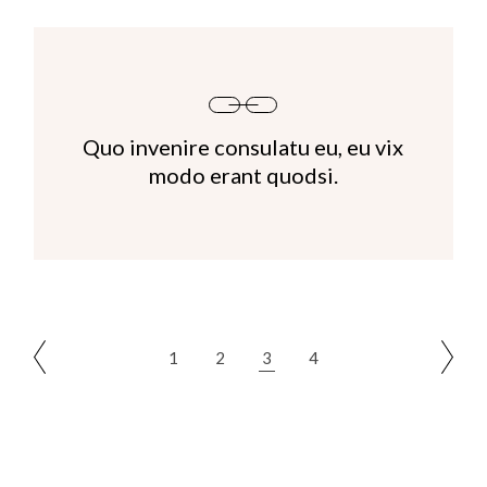
Quo invenire consulatu eu, eu vix
modo erant quodsi.
Posts
1
2
3
4
pagination