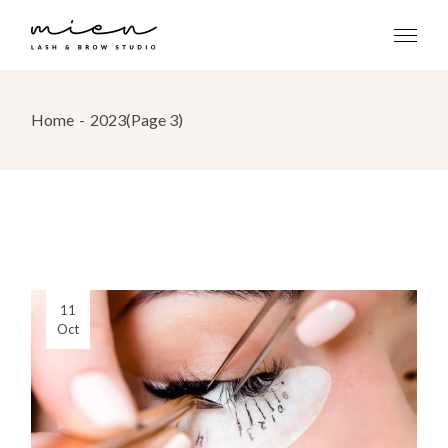
Skip
to
the
content
Home
2023
(Page 3)
11
Oct