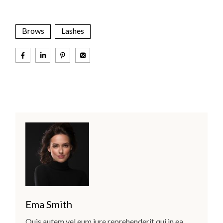
Brows
Lashes
Ema Smith
Quis autem vel eum iure reprehenderit qui in ea