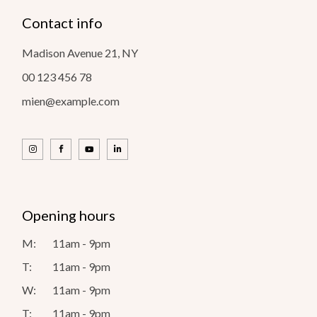
Contact info
Madison Avenue 21, NY
00 123 456 78
mien@example.com
Opening hours
M:
11am - 9pm
T:
11am - 9pm
W:
11am - 9pm
T:
11am - 9pm